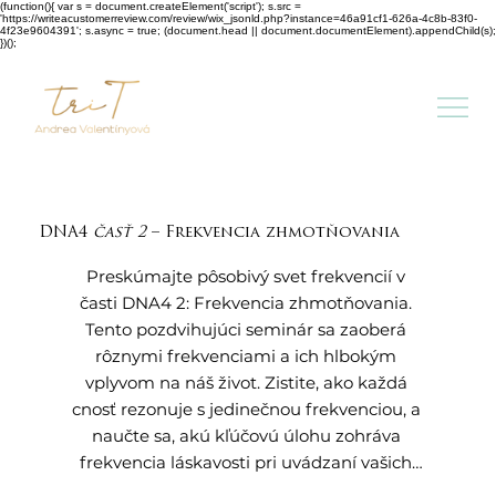
(function(){ var s = document.createElement('script'); s.src =
'https://writeacustomerreview.com/review/wix_jsonld.php?instance=46a91cf1-626a-4c8b-83f0-
4f23e9604391'; s.async = true; (document.head || document.documentElement).appendChild(s);
})();
DNA4
časť 2
– Frekvencia zhmotňovania
Preskúmajte pôsobivý svet frekvencií v 
časti DNA4 2: Frekvencia zhmotňovania. 
Tento pozdvihujúci seminár sa zaoberá 
rôznymi frekvenciami a ich hlbokým 
vplyvom na náš život. Zistite, ako každá 
cnosť rezonuje s jedinečnou frekvenciou, a 
naučte sa, akú kľúčovú úlohu zohráva 
frekvencia láskavosti pri uvádzaní vašich 
prejavov do života. Pridajte sa k nám a 