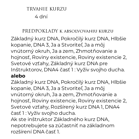
rozšírte svoje chápanie a zvýšte svoje 
TRVANIE KURZU
schopnosti zhmotňovania. Ste pripravení 
4 dní
zvýšiť svoju frekvenciu? Zapojte sa do tejto 
transformačnej cesty.

PREDPOKLADY k absolvovaniu kurzu
Základný kurz DNA, Pokročilý kurz DNA, Hlbšie
Tento seminár je ponúkaný len NAŽIVO s 
kopanie, DNA 3, Ja a Stvoriteľ, Ja a môj
certifikovaným inštruktorom.
vnútorný okruh, Ja a zem, Zhmotňovanie a
hojnosť, Roviny existencie, Roviny existencie 2,
Svetové vzťahy, Základný kurz DNA pre
Inštruktorov, DNA4 časť 1 : Vyživ svojho ducha.​
alebo
Základný kurz DNA, Pokročilý kurz DNA, Hlbšie
kopanie, DNA 3, Ja a Stvoriteľ, Ja a môj
vnútorný okruh, Ja a zem, Zhmotňovanie a
hojnosť, Roviny existencie, Roviny existencie 2,
Svetové vzťahy, Rozšírený kurz DNA 1, DNA4
časť 1 : Vyživ svojho ducha.
Ak ste inštruktor Základného kurz DNA,
nepotrebujete sa zúčastniť na základnom
rozšírení DNA časť 1.