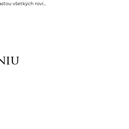
sťou všetkých rovín 
vám dá silu vytvárať 
votu a uvedomíte si, 
ktorom

e 2
niu