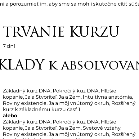
mi a porozumieť im, aby sme sa mohli skutočne cítiť súča
 pocit jednoty s energiou stvorenia. Práve táto jednota 
. Po skončení tohto seminára budete mať hlbšiu úctu k ži
že v rovinách existencie je toho oveľa viac.

TRVANIE KURZU
seminár je ponúkaný len NAŽIVO s certifikovaným inštru
7 dní
nto kurz zahŕňa : Manuál ThetaHealing® Roviny existenci
LADY k absolvova
Základný kurz DNA, Pokročilý kuz DNA, Hlbšie
kopanie, Ja a Stvoriteľ, Ja a Zem, Intuitívna anatómia,
Roviny existencie, Ja a môj vnútorný okruh, Rozšírený
kurz k základnému kurzu časť 1
alebo
Základný kurz DNA, Pokročilý kuz DNA, Hlbšie
kopanie, Ja a Stvoriteľ, Ja a Zem, Svetové vzťahy,
Roviny existencie, Ja a môj vnútorný okruh, Rozšírený