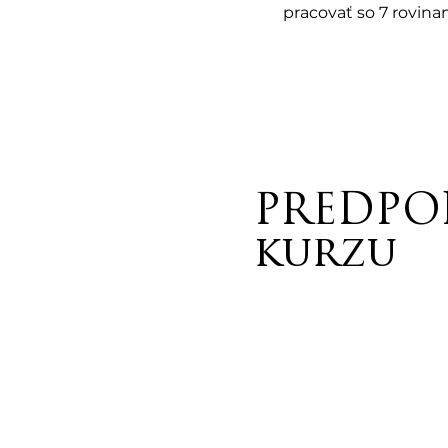
pracovať so 7 rovina
a dosiahnuť skutočný
svoju vlastnú realitu
Tento 
Te
PREDPOK
kurzu