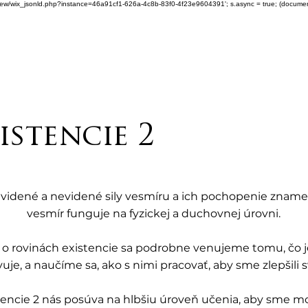
om/review/wix_jsonld.php?instance=46a91cf1-626a-4c8b-83f0-4f23e9604391'; s.async = true; (docum
istencie 2
 videné a nevidené sily vesmíru a ich pochopenie zname
vesmír funguje na fyzickej a duchovnej úrovni.

o rovinách existencie sa podrobne venujeme tomu, čo je
uje, a naučíme sa, ako s nimi pracovať, aby sme zlepšili svo
encie 2 nás posúva na hlbšiu úroveň učenia, aby sme moh