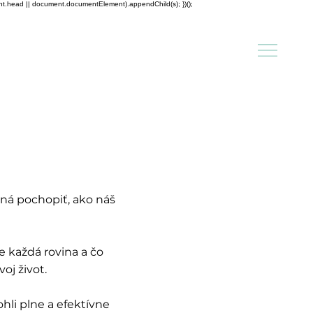
ent.head || document.documentElement).appendChild(s); })();
ná pochopiť, ako náš 
 každá rovina a čo 
j život.

li plne a efektívne 