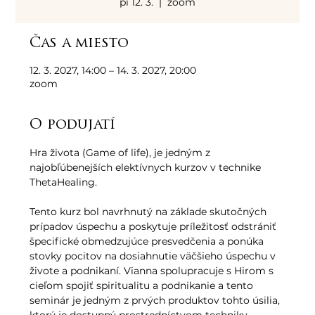
pi 12. 3.
  |  
zoom
Čas a miesto
12. 3. 2027, 14:00 – 14. 3. 2027, 20:00
zoom
O podujatí
Hra života (Game of life), je jedným z 
najobľúbenejších elektívnych kurzov v technike 
ThetaHealing. 
Tento kurz bol navrhnutý na základe skutočných 
prípadov úspechu a poskytuje príležitosť odstrániť 
špecifické obmedzujúce presvedčenia a ponúka 
stovky pocitov na dosiahnutie väčšieho úspechu v 
živote a podnikaní. Vianna spolupracuje s Hirom s 
cieľom spojiť spiritualitu a podnikanie a tento 
seminár je jedným z prvých produktov tohto úsilia, 