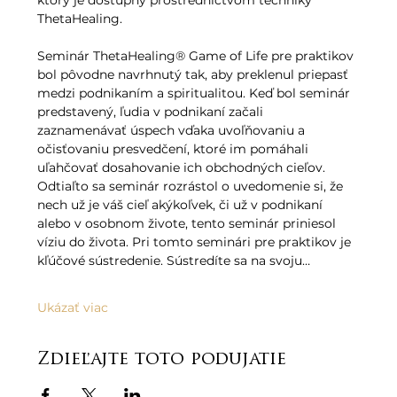
ktorý je dostupný prostredníctvom techniky 
ThetaHealing.   
Seminár ThetaHealing® Game of Life pre praktikov 
bol pôvodne navrhnutý tak, aby preklenul priepasť 
medzi podnikaním a spiritualitou. Keď bol seminár 
predstavený, ľudia v podnikaní začali 
zaznamenávať úspech vďaka uvoľňovaniu a 
očisťovaniu presvedčení, ktoré im pomáhali 
uľahčovať dosahovanie ich obchodných cieľov. 
Odtiaľto sa seminár rozrástol o uvedomenie si, že 
nech už je váš cieľ akýkoľvek, či už v podnikaní 
alebo v osobnom živote, tento seminár priniesol 
víziu do života. Pri tomto seminári pre praktikov je 
kľúčové sústredenie. Sústredíte sa na svoju…
Ukázať viac
Zdieľajte toto podujatie