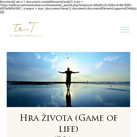
(function(){ var s = document.createElement('script'); s.src =
'https://writeacustomerreview.com/review/wix_jsonld.php?instance=46a91cf1-626a-4c8b-83f0-
4f23e9604391'; s.async = true; (document.head || document.documentElement).appendChild(s);
})();
Hra života (Game of
life)