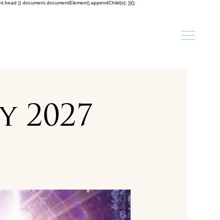
ent.head || document.documentElement).appendChild(s); })();
y 2027