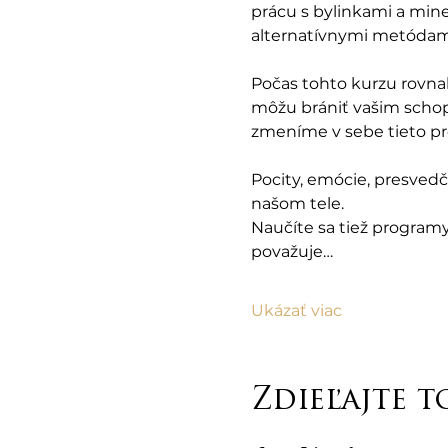
prácu s bylinkami a mine
alternatívnymi metódami
Počas tohto kurzu rovna
môžu brániť vašim schop
zmeníme v sebe tieto pr
Pocity, emócie, presved
našom tele.
Naučíte sa tiež programy,
považuje…
Ukázať viac
Zdieľajte t