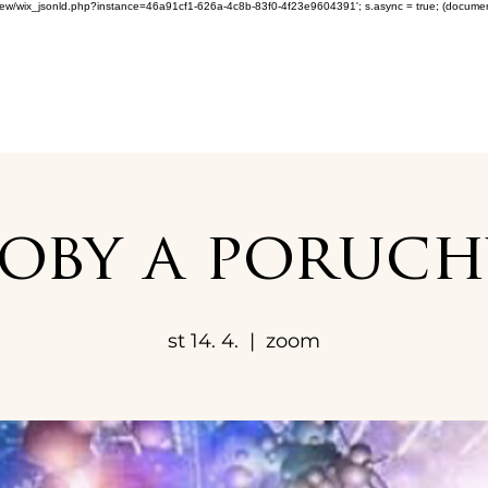
om/review/wix_jsonld.php?instance=46a91cf1-626a-4c8b-83f0-4f23e9604391'; s.async = true; (docum
by a poruch
st 14. 4.
  |  
zoom