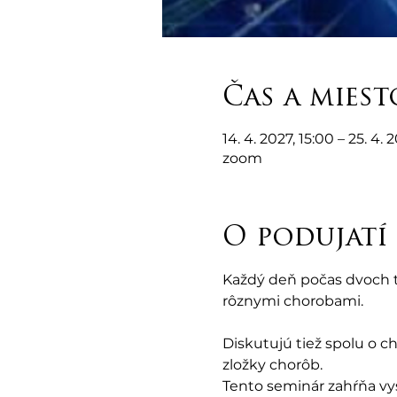
Čas a miest
14. 4. 2027, 15:00 – 25. 4. 
zoom
O podujatí
Každý deň počas dvoch t
rôznymi chorobami. 
Diskutujú tiež spolu o c
zložky chorôb.
Tento seminár zahŕňa vys