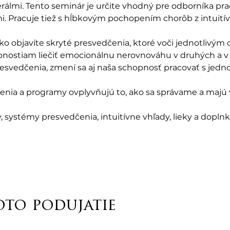
rálmi. Tento seminár je určite vhodný pre odborníka pra
. Pracuje tiež s hĺbkovým pochopením chorôb z intuití
ko objavíte skryté presvedčenia, ktoré voči jednotlivým
nostiam liečiť emocionálnu nerovnováhu v druhých a v
esvedčenia, zmení sa aj naša schopnosť pracovať s jedn
čenia a programy ovplyvňujú to, ako sa správame a majú 
 systémy presvedčenia, intuitívne vhľady, lieky a doplnk
oto podujatie