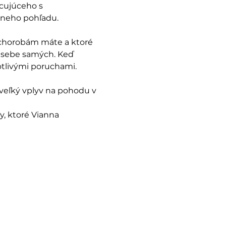
cujúceho s 
vneho pohľadu.
 chorobám máte a ktoré 
 sebe samých. Keď 
otlivými poruchami.
veľký vplyv na pohodu v 
y, ktoré Vianna 