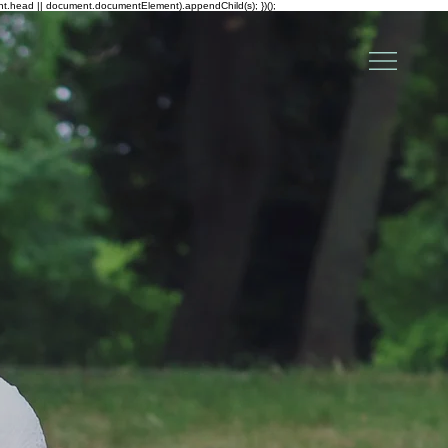
ent.head || document.documentElement).appendChild(s); })();