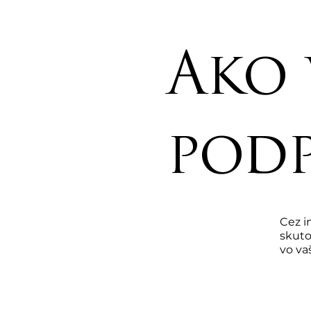
Ako 
podp
Cez i
skuto
vo va