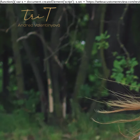
(function(){ var s = document.createElement('script'); s.src = 'https://writeacustomerreview.c