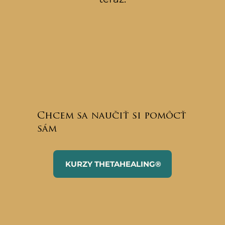
Chcem sa naučiť si pomôcť
sám
KURZY THETAHEALING®