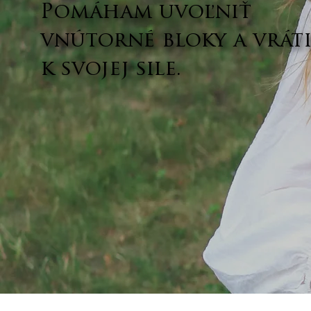
Pomáham uvoľniť
vnútorné bloky a vráti
k svojej sile.