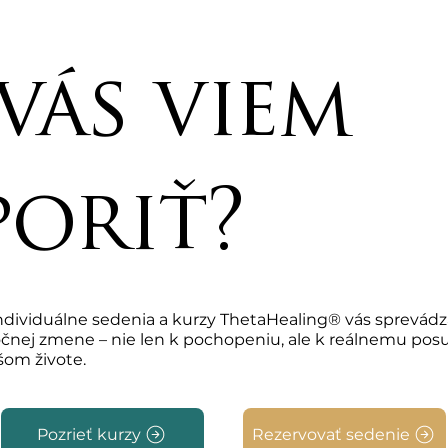
vás viem
oriť?
ndividuálne sedenia a kurzy ThetaHealing® vás sprevád
čnej zmene – nie len k pochopeniu, ale k reálnemu pos
šom živote.
Pozrieť kurzy
Rezervovať sedenie