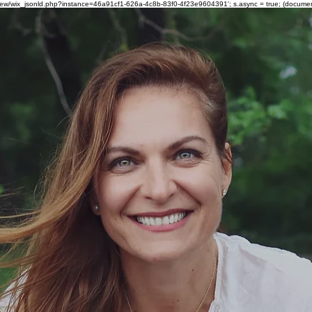
om/review/wix_jsonld.php?instance=46a91cf1-626a-4c8b-83f0-4f23e9604391'; s.async = true; (docum