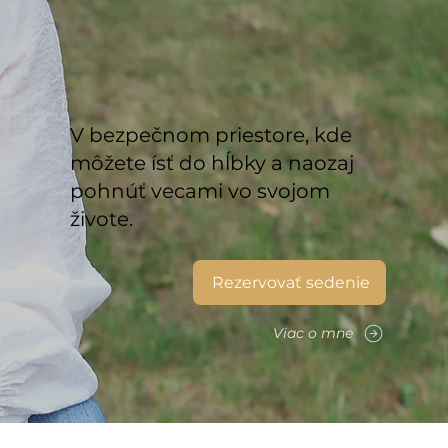
V bezpečnom priestore, kde
môžete ísť do hĺbky a naozaj
pohnúť vecami vo svojom
živote.
Rezervovať sedenie
Viac o mne