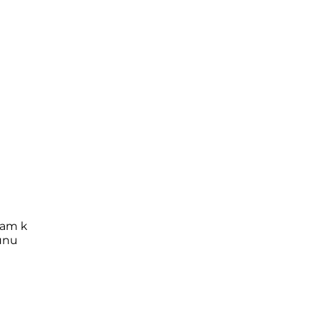
zam k
unu