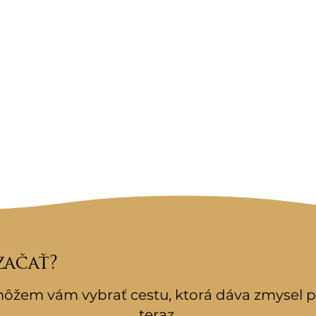
začať?
ôžem vám vybrať cestu, ktorá dáva zmysel p
teraz.