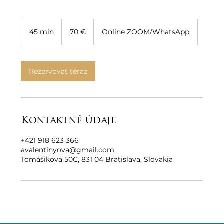
70
eur
45 min
4
70 €
Online ZOOM/WhatsApp
5
m
i
n
Rezervovať teraz
Kontaktné údaje
+421 918 623 366
avalentinyova@gmail.com
Tomášikova 50C, 831 04 Bratislava, Slovakia