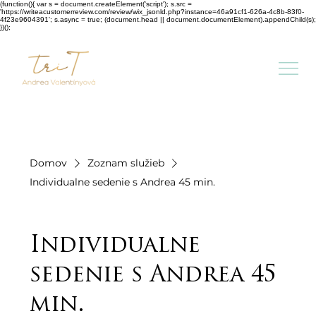
(function(){ var s = document.createElement('script'); s.src =
'https://writeacustomerreview.com/review/wix_jsonld.php?instance=46a91cf1-626a-4c8b-83f0-
4f23e9604391'; s.async = true; (document.head || document.documentElement).appendChild(s);
})();
Domov
Zoznam služieb
Individualne sedenie s Andrea 45 min.
Individualne
sedenie s Andrea 45
min.