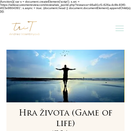
(function(){ var s = document.createElement('script'); s.src =
'https://writeacustomerreview.com/review/wix_jsonld.php?instance=46a91cf1-626a-4c8b-83f0-
4f23e9604391'; s.async = true; (document.head || document.documentElement).appendChild(s);
})();
Hra života (Game of
life)