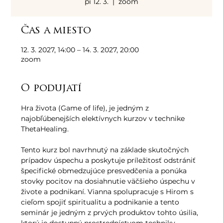
pi 12. 3.
  |  
zoom
Čas a miesto
12. 3. 2027, 14:00 – 14. 3. 2027, 20:00
zoom
O podujatí
Hra života (Game of life), je jedným z 
najobľúbenejších elektívnych kurzov v technike 
ThetaHealing. 
Tento kurz bol navrhnutý na základe skutočných 
prípadov úspechu a poskytuje príležitosť odstrániť 
špecifické obmedzujúce presvedčenia a ponúka 
stovky pocitov na dosiahnutie väčšieho úspechu v 
živote a podnikaní. Vianna spolupracuje s Hirom s 
cieľom spojiť spiritualitu a podnikanie a tento 
seminár je jedným z prvých produktov tohto úsilia, 