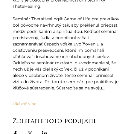
ktorý je dostupný prostredníctvom techniky 
ThetaHealing.   
Seminár ThetaHealing® Game of Life pre praktikov 
bol pôvodne navrhnutý tak, aby preklenul priepasť 
medzi podnikaním a spiritualitou. Keď bol seminár 
predstavený, ľudia v podnikaní začali 
zaznamenávať úspech vďaka uvoľňovaniu a 
očisťovaniu presvedčení, ktoré im pomáhali 
uľahčovať dosahovanie ich obchodných cieľov. 
Odtiaľto sa seminár rozrástol o uvedomenie si, že 
nech už je váš cieľ akýkoľvek, či už v podnikaní 
alebo v osobnom živote, tento seminár priniesol 
víziu do života. Pri tomto seminári pre praktikov je 
kľúčové sústredenie. Sústredíte sa na svoju…
Ukázať viac
Zdieľajte toto podujatie