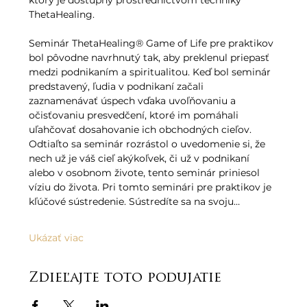
ktorý je dostupný prostredníctvom techniky 
ThetaHealing.   
Seminár ThetaHealing® Game of Life pre praktikov 
bol pôvodne navrhnutý tak, aby preklenul priepasť 
medzi podnikaním a spiritualitou. Keď bol seminár 
predstavený, ľudia v podnikaní začali 
zaznamenávať úspech vďaka uvoľňovaniu a 
očisťovaniu presvedčení, ktoré im pomáhali 
uľahčovať dosahovanie ich obchodných cieľov. 
Odtiaľto sa seminár rozrástol o uvedomenie si, že 
nech už je váš cieľ akýkoľvek, či už v podnikaní 
alebo v osobnom živote, tento seminár priniesol 
víziu do života. Pri tomto seminári pre praktikov je 
kľúčové sústredenie. Sústredíte sa na svoju…
Ukázať viac
Zdieľajte toto podujatie