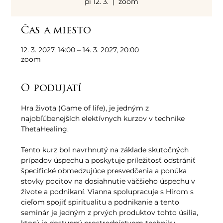
pi 12. 3.
  |  
zoom
Čas a miesto
12. 3. 2027, 14:00 – 14. 3. 2027, 20:00
zoom
O podujatí
Hra života (Game of life), je jedným z 
najobľúbenejších elektívnych kurzov v technike 
ThetaHealing. 
Tento kurz bol navrhnutý na základe skutočných 
prípadov úspechu a poskytuje príležitosť odstrániť 
špecifické obmedzujúce presvedčenia a ponúka 
stovky pocitov na dosiahnutie väčšieho úspechu v 
živote a podnikaní. Vianna spolupracuje s Hirom s 
cieľom spojiť spiritualitu a podnikanie a tento 
seminár je jedným z prvých produktov tohto úsilia, 