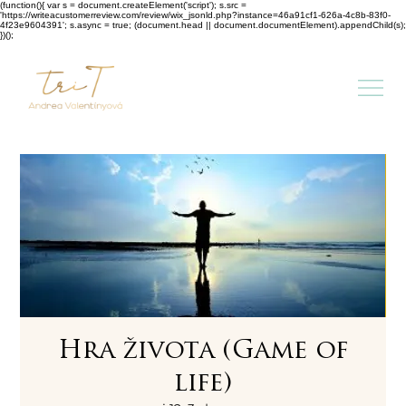
(function(){ var s = document.createElement('script'); s.src =
'https://writeacustomerreview.com/review/wix_jsonld.php?instance=46a91cf1-626a-4c8b-83f0-
4f23e9604391'; s.async = true; (document.head || document.documentElement).appendChild(s);
})();
Hra života (Game of
life)