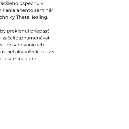
väčšieho úspechu v 
nikanie a tento seminár 
chniky ThetaHealing.   
by preklenul priepasť 
í začali zaznamenávať 
ať dosahovanie ich 
 cieľ akýkoľvek, či už v 
mto seminári pre 