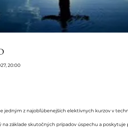
o
2027, 20:00
), je jedným z najobľúbenejších elektívnych kurzov v tech
 na základe skutočných prípadov úspechu a poskytuje pr