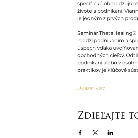
špecifické obmedzujúce 
živote a podnikaní. Viann
je jedným z prvých produ
Seminár ThetaHealing® G
medzi podnikaním a spiri
úspech vďaka uvoľňovani
obchodných cieľov. Odtiaľ
podnikaní alebo v osobno
praktikov je kľúčové sús
Ukázať viac
Zdieľajte t