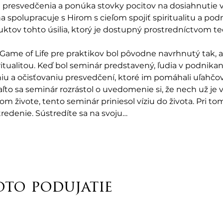
presvedčenia a ponúka stovky pocitov na dosiahnutie 
a spolupracuje s Hirom s cieľom spojiť spiritualitu a pod
ktov tohto úsilia, ktorý je dostupný prostredníctvom te
ame of Life pre praktikov bol pôvodne navrhnutý tak, a
tualitou. Keď bol seminár predstavený, ľudia v podnikan
u a očisťovaniu presvedčení, ktoré im pomáhali uľahčov
to sa seminár rozrástol o uvedomenie si, že nech už je váš
m živote, tento seminár priniesol víziu do života. Pri to
tredenie. Sústredíte sa na svoju…
oto podujatie