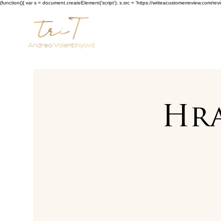
(function(){ var s = document.createElement('script'); s.src = 'https://writeacustomerreview.c
Hra