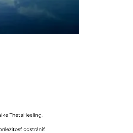
nike ThetaHealing. 
íležitosť odstrániť 