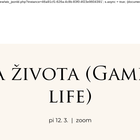
om/review/wix_jsonld.php?instance=46a91cf1-626a-4c8b-83f0-4f23e9604391'; s.async = true; (docum
 života (Gam
life)
pi 12. 3.
  |  
zoom