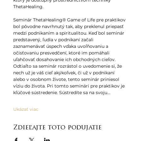
ktorý je dostupný prostredníctvom techniky 
ThetaHealing.   
Seminár ThetaHealing® Game of Life pre praktikov 
bol pôvodne navrhnutý tak, aby preklenul priepasť 
medzi podnikaním a spiritualitou. Keď bol seminár 
predstavený, ľudia v podnikaní začali 
zaznamenávať úspech vďaka uvoľňovaniu a 
očisťovaniu presvedčení, ktoré im pomáhali 
uľahčovať dosahovanie ich obchodných cieľov. 
Odtiaľto sa seminár rozrástol o uvedomenie si, že 
nech už je váš cieľ akýkoľvek, či už v podnikaní 
alebo v osobnom živote, tento seminár priniesol 
víziu do života. Pri tomto seminári pre praktikov je 
kľúčové sústredenie. Sústredíte sa na svoju…
Ukázať viac
Zdieľajte toto podujatie