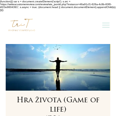
(function(){ var s = document.createElement('script'); s.src =
'https://writeacustomerreview.com/review/wix_jsonld.php?instance=46a91cf1-626a-4c8b-83f0-
4f23e9604391'; s.async = true; (document.head || document.documentElement).appendChild(s);
})();
Hra života (Game of
life)