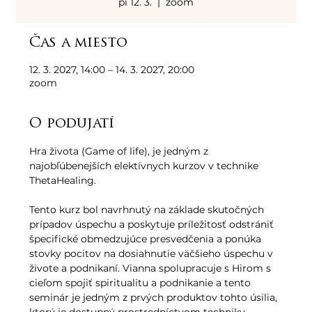
pi 12. 3.
  |  
zoom
Čas a miesto
12. 3. 2027, 14:00 – 14. 3. 2027, 20:00
zoom
O podujatí
Hra života (Game of life), je jedným z 
najobľúbenejších elektívnych kurzov v technike 
ThetaHealing. 
Tento kurz bol navrhnutý na základe skutočných 
prípadov úspechu a poskytuje príležitosť odstrániť 
špecifické obmedzujúce presvedčenia a ponúka 
stovky pocitov na dosiahnutie väčšieho úspechu v 
živote a podnikaní. Vianna spolupracuje s Hirom s 
cieľom spojiť spiritualitu a podnikanie a tento 
seminár je jedným z prvých produktov tohto úsilia, 