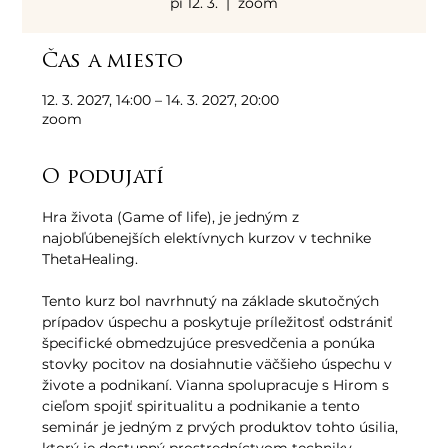
pi 12. 3.
  |  
zoom
Čas a miesto
12. 3. 2027, 14:00 – 14. 3. 2027, 20:00
zoom
O podujatí
Hra života (Game of life), je jedným z 
najobľúbenejších elektívnych kurzov v technike 
ThetaHealing. 
Tento kurz bol navrhnutý na základe skutočných 
prípadov úspechu a poskytuje príležitosť odstrániť 
špecifické obmedzujúce presvedčenia a ponúka 
stovky pocitov na dosiahnutie väčšieho úspechu v 
živote a podnikaní. Vianna spolupracuje s Hirom s 
cieľom spojiť spiritualitu a podnikanie a tento 
seminár je jedným z prvých produktov tohto úsilia, 