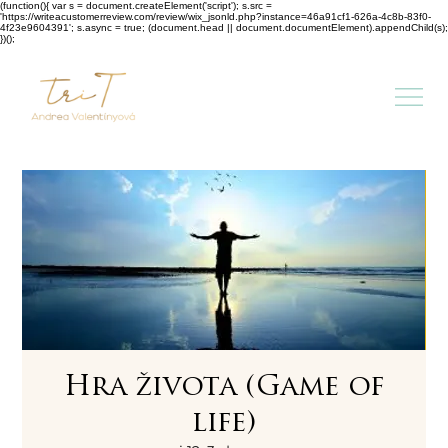
(function(){ var s = document.createElement('script'); s.src =
'https://writeacustomerreview.com/review/wix_jsonld.php?instance=46a91cf1-626a-4c8b-83f0-
4f23e9604391'; s.async = true; (document.head || document.documentElement).appendChild(s);
})();
Hra života (Game of
life)