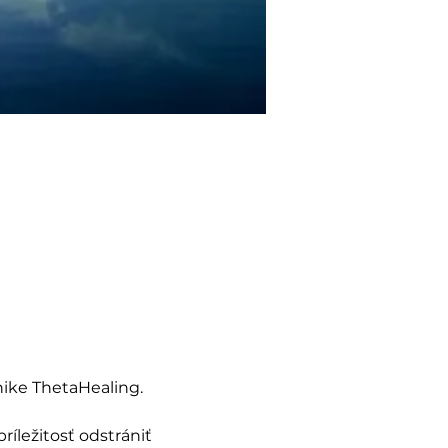
nike ThetaHealing. 
íležitosť odstrániť 