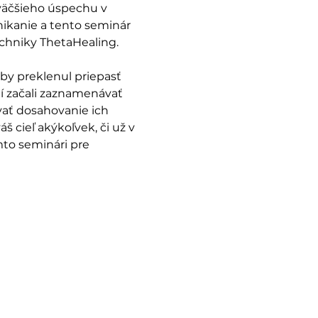
väčšieho úspechu v 
nikanie a tento seminár 
chniky ThetaHealing.   
by preklenul priepasť 
í začali zaznamenávať 
ať dosahovanie ich 
 cieľ akýkoľvek, či už v 
mto seminári pre 