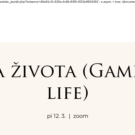
om/review/wix_jsonld.php?instance=46a91cf1-626a-4c8b-83f0-4f23e9604391'; s.async = true; (docum
 života (Gam
life)
pi 12. 3.
  |  
zoom