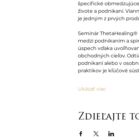
špecifické obmedzujúce 
živote a podnikaní. Viann
je jedným z prvých produ
Seminár ThetaHealing® G
medzi podnikaním a spiri
úspech vďaka uvoľňovani
obchodných cieľov. Odtiaľ
podnikaní alebo v osobno
praktikov je kľúčové sús
Ukázať viac
Zdieľajte t