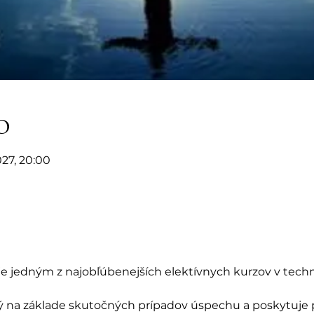
o
2027, 20:00
), je jedným z najobľúbenejších elektívnych kurzov v tech
 na základe skutočných prípadov úspechu a poskytuje pr