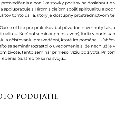
presvedčenia a ponúka stovky pocitov na dosiahnutie 
a spolupracuje s Hirom s cieľom spojiť spiritualitu a pod
ktov tohto úsilia, ktorý je dostupný prostredníctvom te
ame of Life pre praktikov bol pôvodne navrhnutý tak, a
tualitou. Keď bol seminár predstavený, ľudia v podnikan
u a očisťovaniu presvedčení, ktoré im pomáhali uľahčov
to sa seminár rozrástol o uvedomenie si, že nech už je váš
m živote, tento seminár priniesol víziu do života. Pri to
tredenie. Sústredíte sa na svoju…
oto podujatie