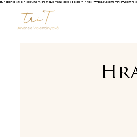
(function(){ var s = document.createElement('script'); s.src = 'https://writeacustomerreview.c
Hra