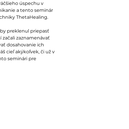
väčšieho úspechu v 
nikanie a tento seminár 
chniky ThetaHealing.   
by preklenul priepasť 
í začali zaznamenávať 
ať dosahovanie ich 
 cieľ akýkoľvek, či už v 
mto seminári pre 