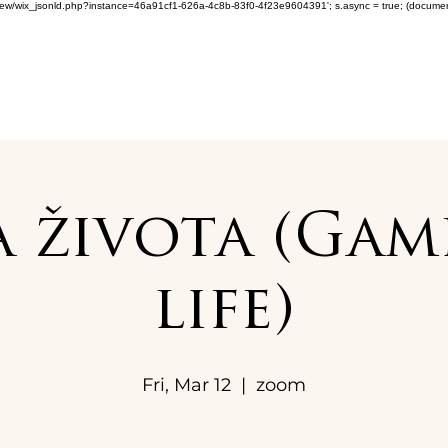
om/review/wix_jsonld.php?instance=46a91cf1-626a-4c8b-83f0-4f23e9604391'; s.async = true; (docum
 života (Gam
life)
Fri, Mar 12
  |  
zoom