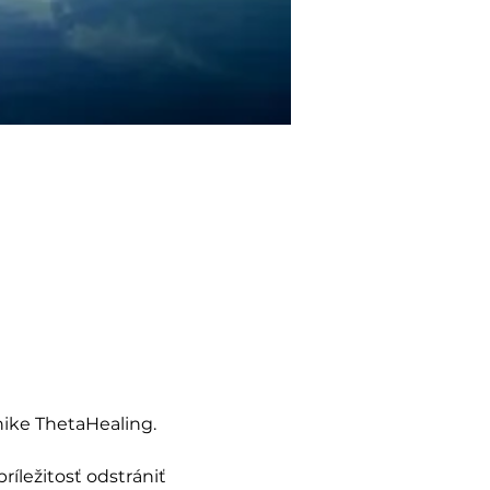
nike ThetaHealing. 
íležitosť odstrániť 