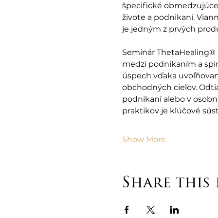
špecifické obmedzujúce 
živote a podnikaní. Viann
je jedným z prvých produ
Seminár ThetaHealing® G
medzi podnikaním a spiri
úspech vďaka uvoľňovani
obchodných cieľov. Odtiaľ
podnikaní alebo v osobno
praktikov je kľúčové sús
Show More
Share this