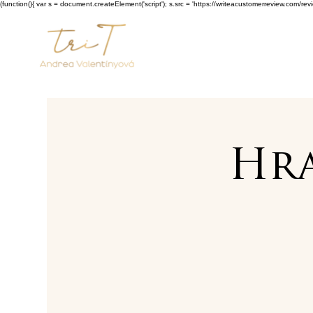
(function(){ var s = document.createElement('script'); s.src = 'https://writeacustomerreview.c
Hra