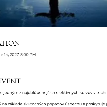
ation
ar 14, 2027, 8:00 PM
event
), je jedným z najobľúbenejších elektívnych kurzov v tech
 na základe skutočných prípadov úspechu a poskytuje pr