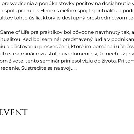
presvedčenia a ponúka stovky pocitov na dosiahnutie 
a spolupracuje s Hirom s cieľom spojiť spiritualitu a pod
ktov tohto úsilia, ktorý je dostupný prostredníctvom te
ame of Life pre praktikov bol pôvodne navrhnutý tak, a
tualitou. Keď bol seminár predstavený, ľudia v podnikan
u a očisťovaniu presvedčení, ktoré im pomáhali uľahčov
to sa seminár rozrástol o uvedomenie si, že nech už je váš
m živote, tento seminár priniesol víziu do života. Pri to
tredenie. Sústredíte sa na svoju…
 event