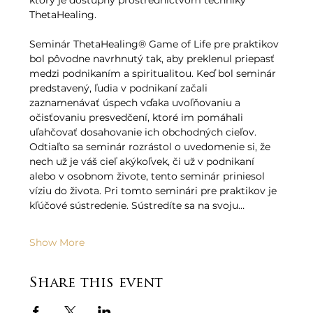
ktorý je dostupný prostredníctvom techniky 
ThetaHealing.   
Seminár ThetaHealing® Game of Life pre praktikov 
bol pôvodne navrhnutý tak, aby preklenul priepasť 
medzi podnikaním a spiritualitou. Keď bol seminár 
predstavený, ľudia v podnikaní začali 
zaznamenávať úspech vďaka uvoľňovaniu a 
očisťovaniu presvedčení, ktoré im pomáhali 
uľahčovať dosahovanie ich obchodných cieľov. 
Odtiaľto sa seminár rozrástol o uvedomenie si, že 
nech už je váš cieľ akýkoľvek, či už v podnikaní 
alebo v osobnom živote, tento seminár priniesol 
víziu do života. Pri tomto seminári pre praktikov je 
kľúčové sústredenie. Sústredíte sa na svoju…
Show More
Share this event