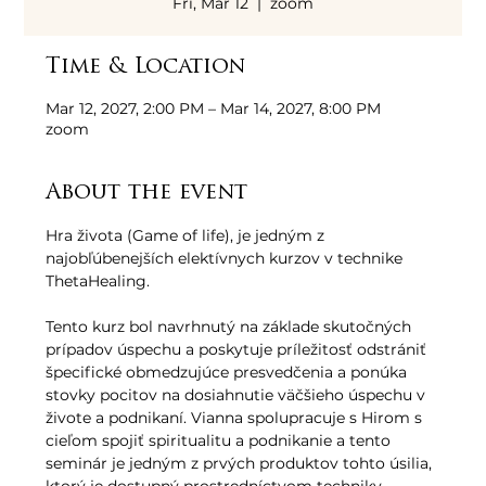
Fri, Mar 12
  |  
zoom
Time & Location
Mar 12, 2027, 2:00 PM – Mar 14, 2027, 8:00 PM
zoom
About the event
Hra života (Game of life), je jedným z 
najobľúbenejších elektívnych kurzov v technike 
ThetaHealing. 
Tento kurz bol navrhnutý na základe skutočných 
prípadov úspechu a poskytuje príležitosť odstrániť 
špecifické obmedzujúce presvedčenia a ponúka 
stovky pocitov na dosiahnutie väčšieho úspechu v 
živote a podnikaní. Vianna spolupracuje s Hirom s 
cieľom spojiť spiritualitu a podnikanie a tento 
seminár je jedným z prvých produktov tohto úsilia, 