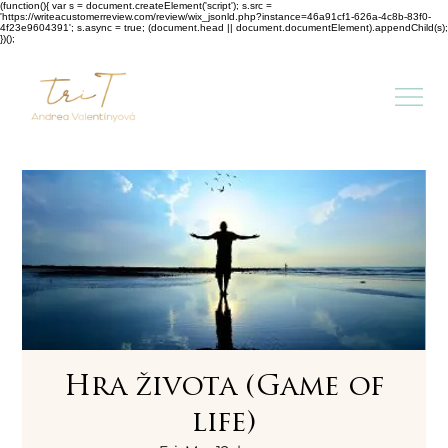
(function(){ var s = document.createElement('script'); s.src =
'https://writeacustomerreview.com/review/wix_jsonld.php?instance=46a91cf1-626a-4c8b-83f0-
4f23e9604391'; s.async = true; (document.head || document.documentElement).appendChild(s);
})();
Hra života (Game of
life)