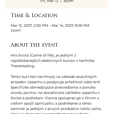
Fri, Mar 12
  |  
zoom
Time & Location
Mar 12, 2027, 2:00 PM – Mar 14, 2027, 8:00 PM
zoom
About the event
Hra života (Game of life), je jedným z 
najobľúbenejších elektívnych kurzov v technike 
ThetaHealing. 
Tento kurz bol navrhnutý na základe skutočných 
prípadov úspechu a poskytuje príležitosť odstrániť 
špecifické obmedzujúce presvedčenia a ponúka 
stovky pocitov na dosiahnutie väčšieho úspechu v 
živote a podnikaní. Vianna spolupracuje s Hirom s 
cieľom spojiť spiritualitu a podnikanie a tento 
seminár je jedným z prvých produktov tohto úsilia, 