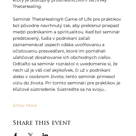
ktorý je dostupný prostredníctvom techniky 
ThetaHealing.   
Seminár ThetaHealing® Game of Life pre praktikov 
bol pôvodne navrhnutý tak, aby preklenul priepasť 
medzi podnikaním a spiritualitou. Keď bol seminár 
predstavený, ľudia v podnikaní začali 
zaznamenávať úspech vďaka uvoľňovaniu a 
očisťovaniu presvedčení, ktoré im pomáhali 
uľahčovať dosahovanie ich obchodných cieľov. 
Odtiaľto sa seminár rozrástol o uvedomenie si, že 
nech už je váš cieľ akýkoľvek, či už v podnikaní 
alebo v osobnom živote, tento seminár priniesol 
víziu do života. Pri tomto seminári pre praktikov je 
kľúčové sústredenie. Sústredíte sa na svoju…
Show More
Share this event