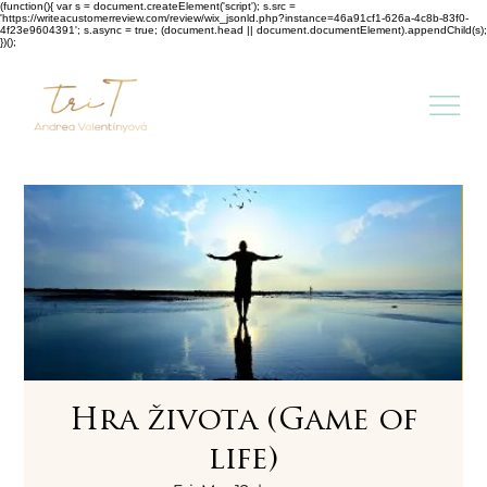
(function(){ var s = document.createElement('script'); s.src =
'https://writeacustomerreview.com/review/wix_jsonld.php?instance=46a91cf1-626a-4c8b-83f0-
4f23e9604391'; s.async = true; (document.head || document.documentElement).appendChild(s);
})();
Hra života (Game of
life)