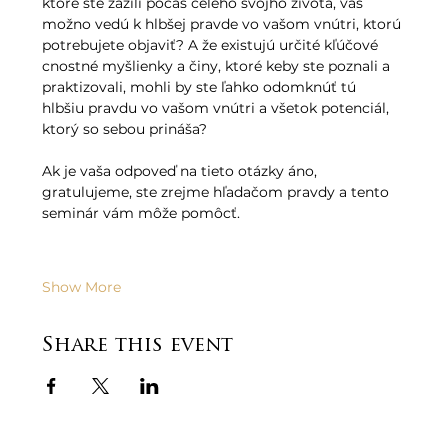
ktoré ste zažili počas celého svojho života, vás 
možno vedú k hlbšej pravde vo vašom vnútri, ktorú 
potrebujete objaviť? A že existujú určité kľúčové 
cnostné myšlienky a činy, ktoré keby ste poznali a 
praktizovali, mohli by ste ľahko odomknúť tú 
hlbšiu pravdu vo vašom vnútri a všetok potenciál, 
ktorý so sebou prináša?
Ak je vaša odpoveď na tieto otázky áno, 
gratulujeme, ste zrejme hľadačom pravdy a tento 
seminár vám môže pomôcť.
Show More
Share this event