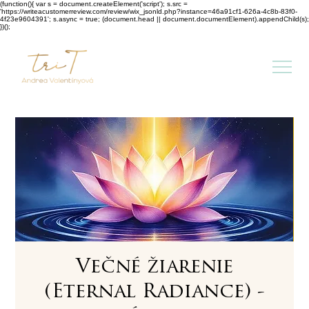
(function(){ var s = document.createElement('script'); s.src =
'https://writeacustomerreview.com/review/wix_jsonld.php?instance=46a91cf1-626a-4c8b-83f0-
4f23e9604391'; s.async = true; (document.head || document.documentElement).appendChild(s);
})();
Večné žiarenie
(Eternal Radiance) -