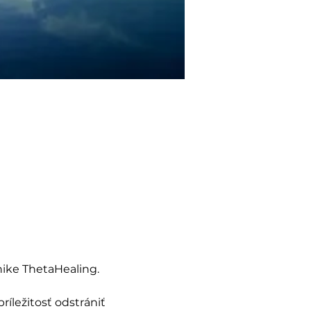
nike ThetaHealing. 
íležitosť odstrániť 