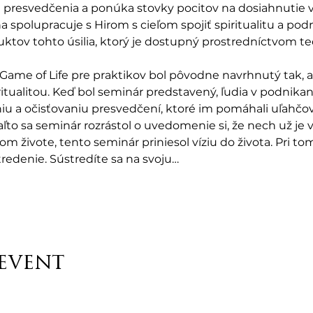
presvedčenia a ponúka stovky pocitov na dosiahnutie 
a spolupracuje s Hirom s cieľom spojiť spiritualitu a pod
ktov tohto úsilia, ktorý je dostupný prostredníctvom te
ame of Life pre praktikov bol pôvodne navrhnutý tak, a
tualitou. Keď bol seminár predstavený, ľudia v podnikan
u a očisťovaniu presvedčení, ktoré im pomáhali uľahčov
to sa seminár rozrástol o uvedomenie si, že nech už je váš
m živote, tento seminár priniesol víziu do života. Pri to
tredenie. Sústredíte sa na svoju…
 event