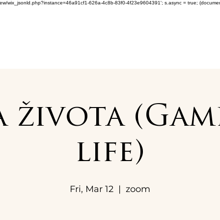
om/review/wix_jsonld.php?instance=46a91cf1-626a-4c8b-83f0-4f23e9604391'; s.async = true; (docum
 života (Gam
life)
Fri, Mar 12
  |  
zoom