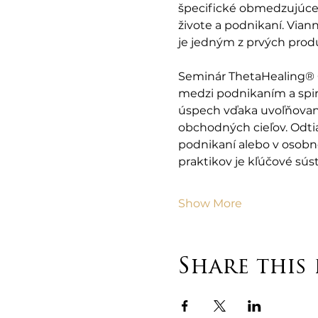
špecifické obmedzujúce 
živote a podnikaní. Viann
je jedným z prvých produ
Seminár ThetaHealing® G
medzi podnikaním a spiri
úspech vďaka uvoľňovani
obchodných cieľov. Odtiaľ
podnikaní alebo v osobno
praktikov je kľúčové sús
Show More
Share this