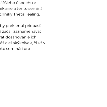
väčšieho úspechu v 
nikanie a tento seminár 
chniky ThetaHealing.   
by preklenul priepasť 
í začali zaznamenávať 
ať dosahovanie ich 
 cieľ akýkoľvek, či už v 
mto seminári pre 