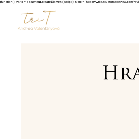
(function(){ var s = document.createElement('script'); s.src = 'https://writeacustomerreview.c
Hra