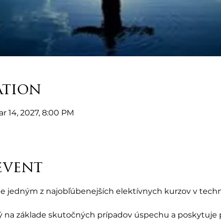
ation
ar 14, 2027, 8:00 PM
event
), je jedným z najobľúbenejších elektívnych kurzov v tech
 na základe skutočných prípadov úspechu a poskytuje pr