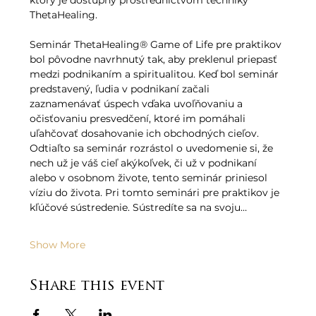
ktorý je dostupný prostredníctvom techniky 
ThetaHealing.   
Seminár ThetaHealing® Game of Life pre praktikov 
bol pôvodne navrhnutý tak, aby preklenul priepasť 
medzi podnikaním a spiritualitou. Keď bol seminár 
predstavený, ľudia v podnikaní začali 
zaznamenávať úspech vďaka uvoľňovaniu a 
očisťovaniu presvedčení, ktoré im pomáhali 
uľahčovať dosahovanie ich obchodných cieľov. 
Odtiaľto sa seminár rozrástol o uvedomenie si, že 
nech už je váš cieľ akýkoľvek, či už v podnikaní 
alebo v osobnom živote, tento seminár priniesol 
víziu do života. Pri tomto seminári pre praktikov je 
kľúčové sústredenie. Sústredíte sa na svoju…
Show More
Share this event