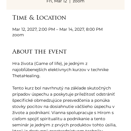
Fri, Mar 12
  |  
zoom
Time & Location
Mar 12, 2027, 2:00 PM – Mar 14, 2027, 8:00 PM
zoom
About the event
Hra života (Game of life), je jedným z 
najobľúbenejších elektívnych kurzov v technike 
ThetaHealing. 
Tento kurz bol navrhnutý na základe skutočných 
prípadov úspechu a poskytuje príležitosť odstrániť 
špecifické obmedzujúce presvedčenia a ponúka 
stovky pocitov na dosiahnutie väčšieho úspechu v 
živote a podnikaní. Vianna spolupracuje s Hirom s 
cieľom spojiť spiritualitu a podnikanie a tento 
seminár je jedným z prvých produktov tohto úsilia, 