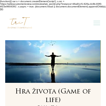
(function(){ var s = document.createElement('script'); s.src =
'https://writeacustomerreview.com/review/wix_jsonld.php?instance=46a91cf1-626a-4c8b-83f0-
4f23e9604391'; s.async = true; (document.head || document.documentElement).appendChild(s);
})();
Hra života (Game of
life)