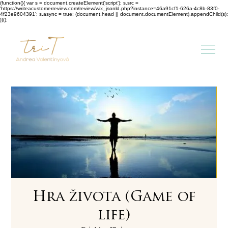
(function(){ var s = document.createElement('script'); s.src =
'https://writeacustomerreview.com/review/wix_jsonld.php?instance=46a91cf1-626a-4c8b-83f0-
4f23e9604391'; s.async = true; (document.head || document.documentElement).appendChild(s);
})();
Hra života (Game of
life)