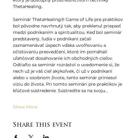
ktorý je dostupný prostredníctvom techniky 
ThetaHealing.   
Seminár ThetaHealing® Game of Life pre praktikov 
bol pôvodne navrhnutý tak, aby preklenul priepasť 
medzi podnikaním a spiritualitou. Keď bol seminár 
predstavený, ľudia v podnikaní začali 
zaznamenávať úspech vďaka uvoľňovaniu a 
očisťovaniu presvedčení, ktoré im pomáhali 
uľahčovať dosahovanie ich obchodných cieľov. 
Odtiaľto sa seminár rozrástol o uvedomenie si, že 
nech už je váš cieľ akýkoľvek, či už v podnikaní 
alebo v osobnom živote, tento seminár priniesol 
víziu do života. Pri tomto seminári pre praktikov je 
kľúčové sústredenie. Sústredíte sa na svoju…
Show More
Share this event