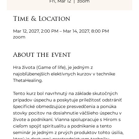
Fri, Mar 12
  |  
zoom
Time & Location
Mar 12, 2027, 2:00 PM – Mar 14, 2027, 8:00 PM
zoom
About the event
Hra života (Game of life), je jedným z 
najobľúbenejších elektívnych kurzov v technike 
ThetaHealing. 
Tento kurz bol navrhnutý na základe skutočných 
prípadov úspechu a poskytuje príležitosť odstrániť 
špecifické obmedzujúce presvedčenia a ponúka 
stovky pocitov na dosiahnutie väčšieho úspechu v 
živote a podnikaní. Vianna spolupracuje s Hirom s 
cieľom spojiť spiritualitu a podnikanie a tento 
seminár je jedným z prvých produktov tohto úsilia, 