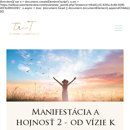
(function(){ var s = document.createElement('script'); s.src =
'https://writeacustomerreview.com/review/wix_jsonld.php?instance=46a91cf1-626a-4c8b-83f0-
4f23e9604391'; s.async = true; (document.head || document.documentElement).appendChild(s);
})();
Manifestácia a
hojnosť 2 - od vízie k