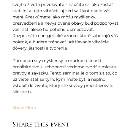
svojho života privolávate – naučíte sa, ako zostať 
stabilní v tejto vibrácii, aj keď sa život okolo vás 
mení. Preskúmate, ako môžu myšlienky, 
presvedčenia a nevyslovené obavy buď podporovať 
váš rast, alebo ho potichu obmedzovať. 
Rozpoznáte energetické vzorce, ktoré sabotujú váš 
pokrok, a budete trénovať udržiavanie vibrácie 
dôvery, jasnosti a tvorenia.
Pomocou sily myšlienky a múdrosti cností 
prehĺbite svoju schopnosť vedome tvoriť z miesta 
pravdy a záväzku. Tento seminár je o tom žiť to, čo 
už viete, stať sa tým, kým máte byť, a naplno 
vstúpiť do života, ktorý ste si vždy predstavovali.
Nie ste tu…
Show More
Share this event