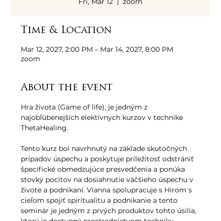
Fri, Mar 12
  |  
zoom
Time & Location
Mar 12, 2027, 2:00 PM – Mar 14, 2027, 8:00 PM
zoom
About the event
Hra života (Game of life), je jedným z 
najobľúbenejších elektívnych kurzov v technike 
ThetaHealing. 
Tento kurz bol navrhnutý na základe skutočných 
prípadov úspechu a poskytuje príležitosť odstrániť 
špecifické obmedzujúce presvedčenia a ponúka 
stovky pocitov na dosiahnutie väčšieho úspechu v 
živote a podnikaní. Vianna spolupracuje s Hirom s 
cieľom spojiť spiritualitu a podnikanie a tento 
seminár je jedným z prvých produktov tohto úsilia, 