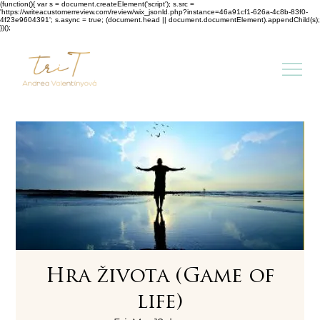
(function(){ var s = document.createElement('script'); s.src =
'https://writeacustomerreview.com/review/wix_jsonld.php?instance=46a91cf1-626a-4c8b-83f0-
4f23e9604391'; s.async = true; (document.head || document.documentElement).appendChild(s);
})();
Hra života (Game of
life)