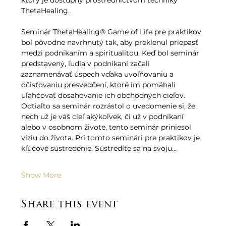
ktorý je dostupný prostredníctvom techniky 
ThetaHealing.   
Seminár ThetaHealing® Game of Life pre praktikov 
bol pôvodne navrhnutý tak, aby preklenul priepasť 
medzi podnikaním a spiritualitou. Keď bol seminár 
predstavený, ľudia v podnikaní začali 
zaznamenávať úspech vďaka uvoľňovaniu a 
očisťovaniu presvedčení, ktoré im pomáhali 
uľahčovať dosahovanie ich obchodných cieľov. 
Odtiaľto sa seminár rozrástol o uvedomenie si, že 
nech už je váš cieľ akýkoľvek, či už v podnikaní 
alebo v osobnom živote, tento seminár priniesol 
víziu do života. Pri tomto seminári pre praktikov je 
kľúčové sústredenie. Sústredíte sa na svoju…
Show More
Share this event