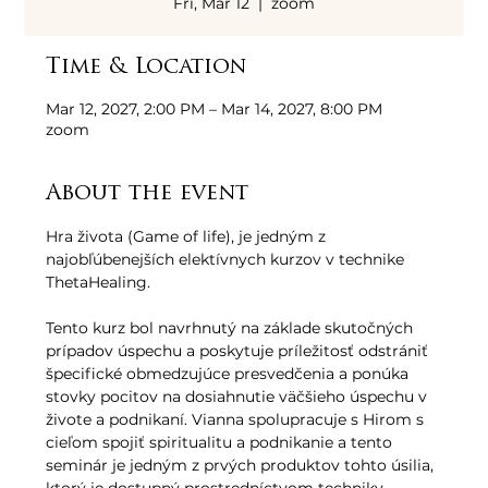
Fri, Mar 12
  |  
zoom
Time & Location
Mar 12, 2027, 2:00 PM – Mar 14, 2027, 8:00 PM
zoom
About the event
Hra života (Game of life), je jedným z 
najobľúbenejších elektívnych kurzov v technike 
ThetaHealing. 
Tento kurz bol navrhnutý na základe skutočných 
prípadov úspechu a poskytuje príležitosť odstrániť 
špecifické obmedzujúce presvedčenia a ponúka 
stovky pocitov na dosiahnutie väčšieho úspechu v 
živote a podnikaní. Vianna spolupracuje s Hirom s 
cieľom spojiť spiritualitu a podnikanie a tento 
seminár je jedným z prvých produktov tohto úsilia, 