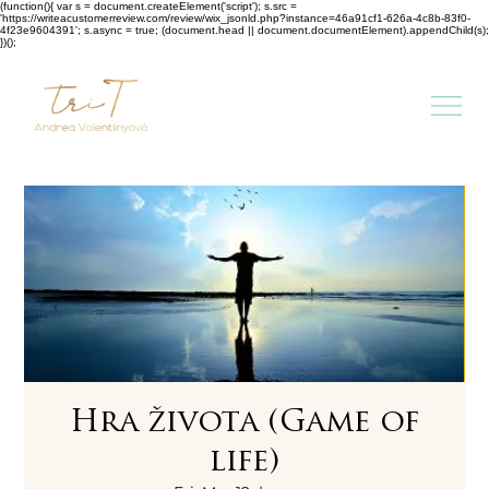
(function(){ var s = document.createElement('script'); s.src =
'https://writeacustomerreview.com/review/wix_jsonld.php?instance=46a91cf1-626a-4c8b-83f0-
4f23e9604391'; s.async = true; (document.head || document.documentElement).appendChild(s);
})();
Hra života (Game of
life)