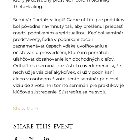
ktorý je dostupný prostredníctvom techniky 
ThetaHealing.   
Seminár ThetaHealing® Game of Life pre praktikov 
bol pôvodne navrhnutý tak, aby preklenul priepasť 
medzi podnikaním a spiritualitou. Keď bol seminár 
predstavený, ľudia v podnikaní začali 
zaznamenávať úspech vďaka uvoľňovaniu a 
očisťovaniu presvedčení, ktoré im pomáhali 
uľahčovať dosahovanie ich obchodných cieľov. 
Odtiaľto sa seminár rozrástol o uvedomenie si, že 
nech už je váš cieľ akýkoľvek, či už v podnikaní 
alebo v osobnom živote, tento seminár priniesol 
víziu do života. Pri tomto seminári pre praktikov je 
kľúčové sústredenie. Sústredíte sa na svoju…
Show More
Share this event