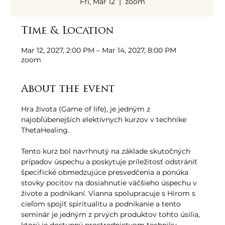
Fri, Mar 12
  |  
zoom
Time & Location
Mar 12, 2027, 2:00 PM – Mar 14, 2027, 8:00 PM
zoom
About the event
Hra života (Game of life), je jedným z 
najobľúbenejších elektívnych kurzov v technike 
ThetaHealing. 
Tento kurz bol navrhnutý na základe skutočných 
prípadov úspechu a poskytuje príležitosť odstrániť 
špecifické obmedzujúce presvedčenia a ponúka 
stovky pocitov na dosiahnutie väčšieho úspechu v 
živote a podnikaní. Vianna spolupracuje s Hirom s 
cieľom spojiť spiritualitu a podnikanie a tento 
seminár je jedným z prvých produktov tohto úsilia, 