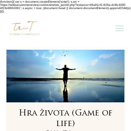
(function(){ var s = document.createElement('script'); s.src =
'https://writeacustomerreview.com/review/wix_jsonld.php?instance=46a91cf1-626a-4c8b-83f0-
4f23e9604391'; s.async = true; (document.head || document.documentElement).appendChild(s);
})();
Hra života (Game of
life)