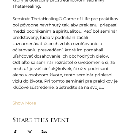
ktorý je dostupný prostredníctvom techniky 
ThetaHealing.   
Seminár ThetaHealing® Game of Life pre praktikov 
bol pôvodne navrhnutý tak, aby preklenul priepasť 
medzi podnikaním a spiritualitou. Keď bol seminár 
predstavený, ľudia v podnikaní začali 
zaznamenávať úspech vďaka uvoľňovaniu a 
očisťovaniu presvedčení, ktoré im pomáhali 
uľahčovať dosahovanie ich obchodných cieľov. 
Odtiaľto sa seminár rozrástol o uvedomenie si, že 
nech už je váš cieľ akýkoľvek, či už v podnikaní 
alebo v osobnom živote, tento seminár priniesol 
víziu do života. Pri tomto seminári pre praktikov je 
kľúčové sústredenie. Sústredíte sa na svoju…
Show More
Share this event